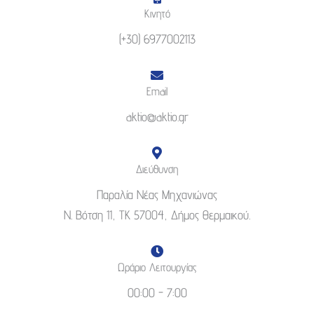
Κινητό
(+30) 6977002113
Email
aktio@aktio.gr
Διεύθυνση
Παραλία Νέας Μηχανιώνας
Ν. Βότση 11, ΤΚ 57004, Δήμος Θερμαικού.
Ωράριο Λειτουργίας
00:00 - 7:00