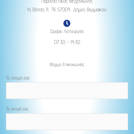
Παραλία Νέας Μηχανιώνας
Ν. Βότση 11, ΤΚ 57004, Δήμος Θερμαϊκού
Ωράριο Λειτουργίας
07:30 - 14:30
Φόρμα Επικοινωνίας
Το όνομά σας
Το email σας