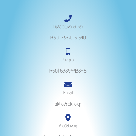
Τηλέφωνο & Fax
(+30) 23920 31540
Κινητό
(+30) 6989443848
Email
aktio@aktio.gr
Διεύθυνση