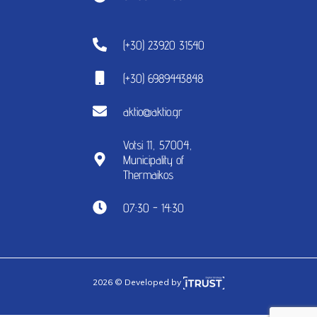
(+30) 23920 31540
(+30) 6989443848
aktio@aktio.gr
Votsi 11, 57004,
Municipality of
Thermaikos
07:30 - 14:30
2026 © Developed by