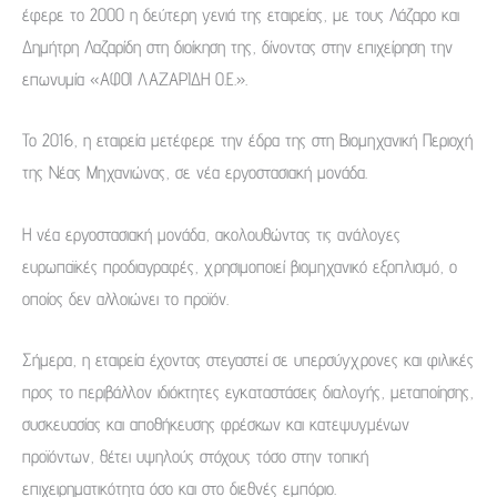
έφερε το 2000 η δεύτερη γενιά της εταιρείας, με τους Λάζαρο και
Δημήτρη Λαζαρίδη στη διοίκηση της, δίνοντας στην επιχείρηση την
επωνυμία «ΑΦΟΙ ΛΑΖΑΡΙΔΗ Ο.Ε.».
Το 2016, η εταιρεία μετέφερε την έδρα της στη Βιομηχανική Περιοχή
της Νέας Μηχανιώνας, σε νέα εργοστασιακή μονάδα.
Η νέα εργοστασιακή μονάδα, ακολουθώντας τις ανάλογες
ευρωπαϊκές προδιαγραφές, χρησιμοποιεί βιομηχανικό εξοπλισμό, ο
οποίος δεν αλλοιώνει το προϊόν.
Σήμερα, η εταιρεία έχοντας στεγαστεί σε υπερσύγχρονες και φιλικές
προς το περιβάλλον ιδιόκτητες εγκαταστάσεις διαλογής, μεταποίησης,
συσκευασίας και αποθήκευσης φρέσκων και κατεψυγμένων
προϊόντων, θέτει υψηλούς στόχους τόσο στην τοπική
επιχειρηματικότητα όσο και στο διεθνές εμπόριο.