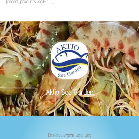
[recent_products limit="4" ]
Aktio Sea Garden
Επικοινωνήστε μαζί μας