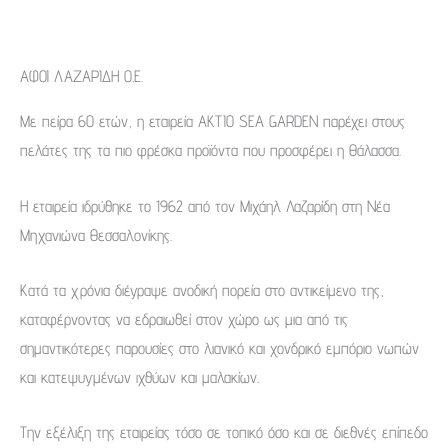
ΑΦΟΙ ΛΑΖΑΡΙΔΗ Ο.Ε.
Με πείρα 60 ετών, η εταιρεία AKTIO SEA GARDEN παρέχει στους
πελάτες της τα πιο φρέσκα προϊόντα που προσφέρει η Θάλασσα.
Η εταιρεία ιδρύθηκε το 1962 από τον Μιχάηλ Λαζαρίδη στη Νέα
Μηχανιώνα Θεσσαλονίκης.
Κατά τα χρόνια διέγραψε ανοδική πορεία στο αντικείμενο της,
καταφέρνοντας να εδραιωθεί στον χώρο ως μια από τις
σημαντικότερες παρουσίες στο λιανικό και χονδρικό εμπόριο νωπών
και κατεψυγμένων ιχθύων και μαλακίων.
Την εξέλιξη της εταιρείας τόσο σε τοπικό όσο και σε διεθνές επίπεδο