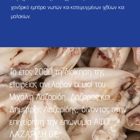
χονδρικό εμπόριο νωπών και κατεψυγμένων ιχθύων και
μαλακίων.
Το έτος 2000 τη διοίκηση της
εταιρείας ανέλαβαν οι υιοί του
Μιχάλη Λαζαρίδη, Λάζαρος και
Δημήτρης Λαζαρίδης, δίνοντας στην
επιχείρηση την επωνυμία ΑΦΟΙ
ΛΑΖΑΡΙΔΗ Ο.Ε.